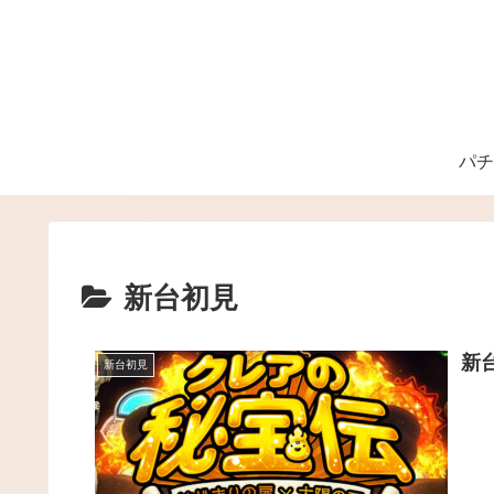
パチ
新台初見
新
新台初見