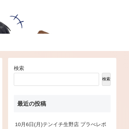
検索
検索
最近の投稿
10月6日(月)テンイチ生野店 プラべレポ