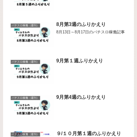
8月第3週のふりかえり
パチスロ稼働（週刊）
8月13日～8月17日のパチスロ稼働記事
9月第１週ふりかえり
パチスロ稼働（週刊）
9月第4週のふりかえり
パチスロ稼働（週刊）
９/１０月第１週のふりかえり
パチスロ稼働（週刊）